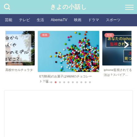
きよの小話し
芸能
テレビ
生活
AbemaTV
映画
ドラマ
スポーツ
生活
芸能
iphone監視されてるかどうか確かめる方
ぷりあでぃす玲奈の素
法は？スパイア...
などのwikiプロ...
子はM&Mのチョコレー