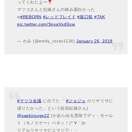
ってくれたよー
マツコさんと紅緒さんの絡み面白かった
w
#REBORN
#レッドブレイド
#坂口拓
#TAK
pic.twitter.com/SnxaVxdGxw
— かみ (@emily_rocks1126)
January 26, 2019
#マツコ会議
に出てた「
#ジョジョ
のリサリサに
成りたかった」という佐伯紅緒さん(
@saekirouge22
)があらゆる意味でディ・モール
ト（モノスゲー）ベネッ！(*´∀｀)b
リアルリサリサだよマジで・・