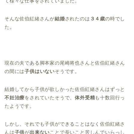
て様々な仕事をされていました。
そんな佐伯紅緒さんが
結婚
されたのは
３４歳
の時
でし
た。
現在の夫である脚本家の尾崎将也さんと佐伯紅緒さん
の間には
子供はいない
そうです。
結婚してから子供が欲しかった佐伯紅緒さんはずっと
不妊治療
をされていたそうで、
体外受精
も十数回行っ
たようです。
しかし、それでも子供ができることはなく佐伯紅緒さ
んは
子供
が
出来ない
ことで長いこと苦しんでいらっし