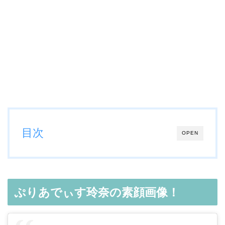
目次
OPEN
ぷりあでぃす玲奈の素顔画像！