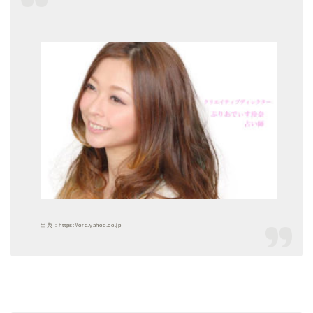
出典：https://ord.yahoo.co.jp