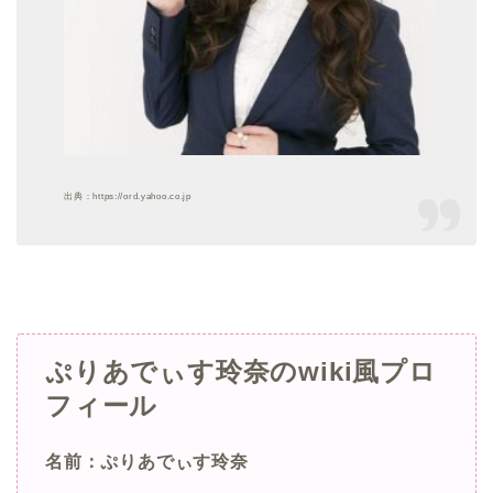
出典：https://ord.yahoo.co.jp
ぷりあでぃす玲奈のwiki風プロ
フィール
名前：ぷりあでぃす玲奈