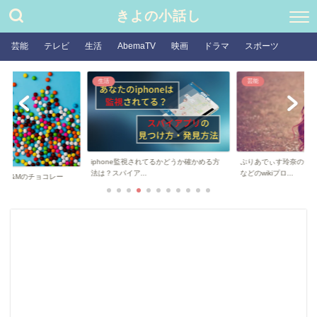
きよの小話し
芸能
テレビ
生活
AbemaTV
映画
ドラマ
スポーツ
生活
芸能
iphone監視されてるかどうか確かめる方
ぷりあでぃす玲奈の素
法は？スパイア...
などのwikiプロ...
子はM&Mのチョコレー