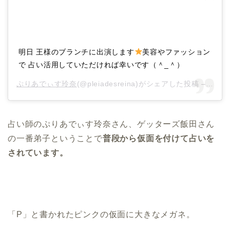
明日 王様のブランチに出演します
美容やファッション
で 占い活用していただければ幸いです（＾_＾）
ぷりあでぃす玲奈
(@pleiadesreina)がシェアした投稿 –
201
占い師のぷりあでぃす玲奈さん、ゲッターズ飯田さん
の一番弟子ということで
普段から仮面を付けて占いを
されています。
「P」
と書かれたピンクの仮面に大きなメガネ。