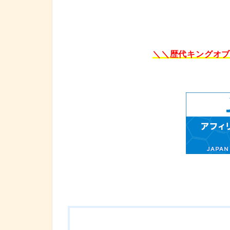
＼＼歴代キングオ