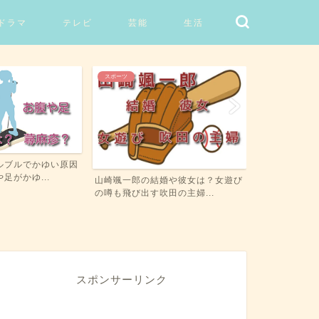
ドラマ
テレビ
芸能
生活
スポーツ
生活
ルブルでかゆい原因
アビエンマジ
足がかゆ...
違いを比較！お
山崎颯一郎の結婚や彼女は？女遊び
の噂も飛び出す吹田の主婦...
スポンサーリンク