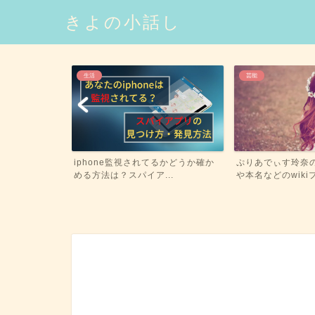
きよの小話し
生活
芸能
iphone監視されてるかどうか確か
ぷりあでぃす玲奈
める方法は？スパイア...
や本名などのwikiプ
M&Mのチョコ