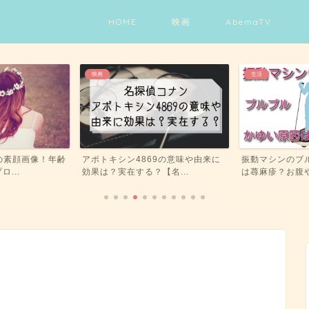
HOME
映画
AbemaTV
映画
生活
の素顔画像！年齢
アポトキシン4869の意味や由来に
振動マシンのブ
ロ...
効果は？実在する？【名...
は蕁麻疹？お腹や