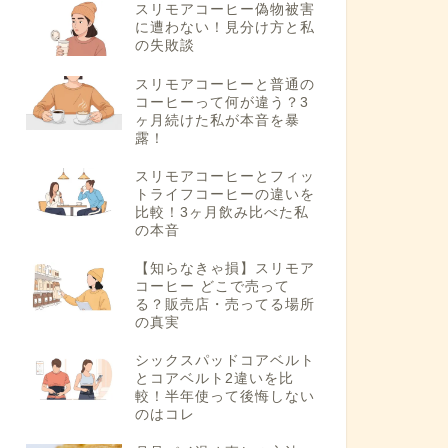
スリモアコーヒー偽物被害
に遭わない！見分け方と私
の失敗談
スリモアコーヒーと普通の
コーヒーって何が違う？3
ヶ月続けた私が本音を暴
露！
スリモアコーヒーとフィッ
トライフコーヒーの違いを
比較！3ヶ月飲み比べた私
の本音
【知らなきゃ損】スリモア
コーヒー どこで売って
る？販売店・売ってる場所
の真実
シックスパッドコアベルト
とコアベルト2違いを比
較！半年使って後悔しない
のはコレ