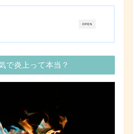
OPEN
気で炎上って本当？