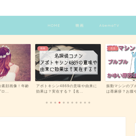
HOME
映画
AbemaTV
映画
生活
の素顔画像！年齢
アポトキシン4869の意味や由来に
振動マシンのブ
ロ...
効果は？実在する？【名...
は蕁麻疹？お腹や