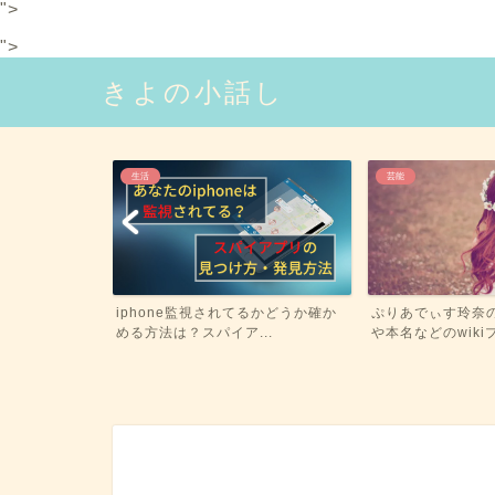
">
">
きよの小話し
生活
芸能
iphone監視されてるかどうか確か
ぷりあでぃす玲奈
める方法は？スパイア...
や本名などのwikiプ
M&Mのチョコ