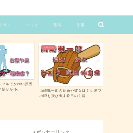
ドラマ
テレビ
芸能
生活
スポーツ
生活
ルブルでかゆい原因
アビエンマジ
足がかゆ...
違いを比較！お
山崎颯一郎の結婚や彼女は？女遊び
の噂も飛び出す吹田の主婦...
スポンサーリンク