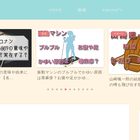
HOME
映画
AbemaTV
スポーツ
生活
ブルでかゆい原因
アビエンマジッ
かゆ...
違いを比較！おす
山崎颯一郎の結婚や彼女は？女遊び
の噂も飛び出す吹田の主婦...