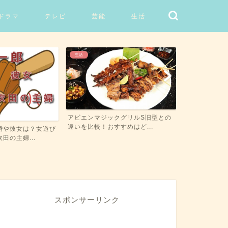
ドラマ
テレビ
芸能
生活
生活
生活
クグリルS旧型との
アビエンマジックグリルの口コミや
NW-LB10と
すめはど...
使い方は？煙や油はねデメ...
較！おすすめは
スポンサーリンク