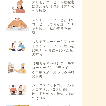
スリモアコーヒー偽物被害
に遭わない！見分け方と私
の失敗談
スリモアコーヒーと普通の
コーヒーって何が違う？3
ヶ月続けた私が本音を暴
露！
スリモアコーヒーとフィッ
トライフコーヒーの違いを
比較！3ヶ月飲み比べた私
の本音
【知らなきゃ損】スリモア
コーヒー どこで売って
る？販売店・売ってる場所
の真実
シックスパッドコアベルト
とコアベルト2違いを比
較！半年使って後悔しない
のはコレ