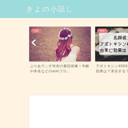
きよの小話し
映画
生活
素顔画像！年齢
アポトキシン4869の意味や由来に
振動マシンのブル
..
効果は？実在する？【名...
は蕁麻疹？お腹や足が