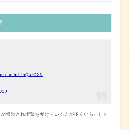
？
itter.com/uL2nQuzOXN
2020
スが報道され衝撃を受けている方が多くいらっしゃ