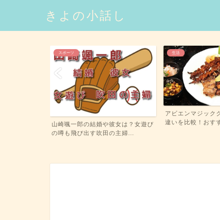
きよの小話し
スポーツ
生活
ルでかゆい原因
アビエンマジック
ゆ...
違いを比較！おすすめ
山崎颯一郎の結婚や彼女は？女遊び
の噂も飛び出す吹田の主婦...