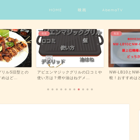
HOME
映画
AbemaTV
生活
生活
グリルS旧型との
アビエンマジックグリルの口コミや
NW-LB10とN
はど...
使い方は？煙や油はねデメ...
較！おすすめはど.