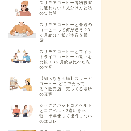
スリモアコーヒー偽物被害
に遭わない！見分け方と私
の失敗談
スリモアコーヒーと普通の
コーヒーって何が違う？3
ヶ月続けた私が本音を暴
露！
スリモアコーヒーとフィッ
トライフコーヒーの違いを
比較！3ヶ月飲み比べた私
の本音
【知らなきゃ損】スリモア
コーヒー どこで売って
る？販売店・売ってる場所
の真実
シックスパッドコアベルト
とコアベルト2違いを比
較！半年使って後悔しない
のはコレ