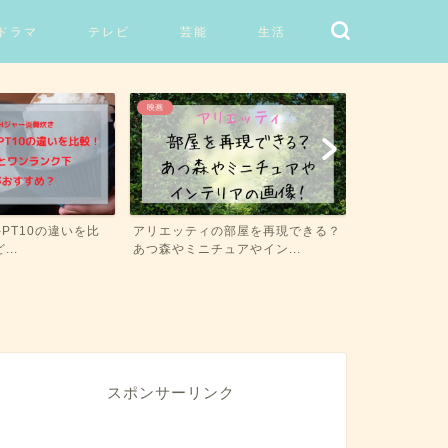
ドラマ
テレビ
芸能
生活
映画
映画
W-PT10の違いを比
アリエッティの部屋を再現できる？
コクリコ坂か
..
あつ森やミニチュアやイン...
ェラタンのモデ
スポンサーリンク