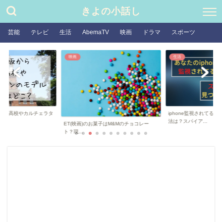
きよの小話し
芸能
テレビ
生活
AbemaTV
映画
ドラマ
スポーツ
映画
生活
舞台高校やカルチェラタ
iphone監視されてる
..
法は？スパイア...
ET(映画)のお菓子はM&Mのチョコレー
ト？現...