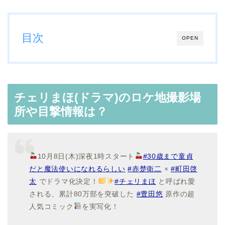
目次
OPEN
チェリまほ(ドラマ)のロケ地撮影場
所や目撃情報は？
10月8日(木)深夜1時スタート
#30歳まで童貞
だと魔法使いになれるらしい
#赤楚衛二
×
#町田啓
太
でドラマ化決定！
#チェリまほ
と呼ばれ愛
される、累計80万部を突破した
#豊田悠
原作の超
人気コミック
を実写化！