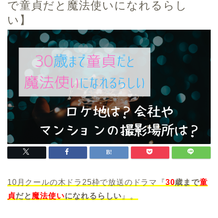
で童貞だと魔法使いになれるらし
い】
10月クールの木ドラ25枠で放送のドラマ『
30
歳まで
童
貞
だと
魔法使い
になれるらしい
』。