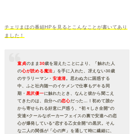
チェリまほの番組HPを見るとこんなことが書いてあり
ました！
童貞
のまま
30
歳を迎えたことにより、「触れた人
の
心が読める魔法
」を手に入れた、冴えない30歳
のサラリーマン・
安達清
。思わぬ力に困惑する
中、ふと社内随一のイケメンで仕事もデキる同
期・
黒沢優一
に触れたとき、なんと彼から聞こえ
てきたのは、自分への
恋心
だった…！初めて誰か
から寄せられる好意に戸惑う、“初々しさ全開”の
安達×クールなポーカーフェイスの裏で安達への恋
心が爆発している“恋する乙女全開”の黒沢。そん
な二人の関係が「心の声」を通して時に繊細に、