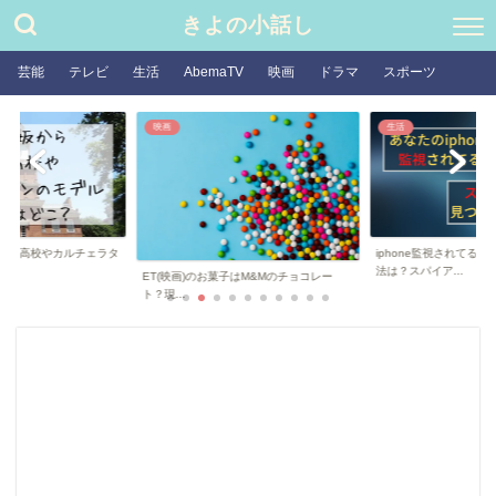
きよの小話し
芸能
テレビ
生活
AbemaTV
映画
ドラマ
スポーツ
生活
芸能
iphone監視されてるかどうか確かめる方
ぷりあでぃす玲奈の素
法は？スパイア...
などのwikiプロ...
子はM&Mのチョコレー