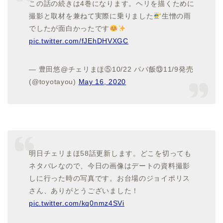
この話の続きは4巻になります。ヘリを描くために
撮影と取材を兼ねて実際に乗りました
生憎の雨
でしたが面白かったです
pic.twitter.com/fJEhDHVXGC
— 豊田悠@チェリまほ⑤10/22 パパ飯⑬11/9発売
(@toyotayou)
May 16, 2020
明日チェリまほ58話更新します。どこを切っても
ネタバレなので、今日の画像はデートの資料撮影
しに行った時の写真です。お台場のジョイポリス
さん、ありがとうございました！
pic.twitter.com/kq0nmz4SVi